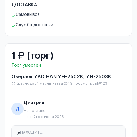
ДОСТАВКА
Самовывоз
✓
Служба доставки
✓
1 ₽ (торг)
Торг уместен
Оверлок YAO HAN YH-2502K, YH-2503K.
Краснодар
1 месяц назад
49 просмотров
№123
Дмитрий
Д
Нет отзывов
На сайте с июня 2026
НАХОДИТСЯ
📍