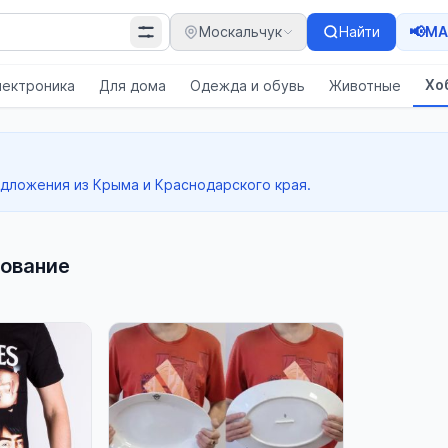
📢
Москальчук
Найти
MA
Хо
лектроника
Для дома
Одежда и обувь
Животные
едложения из Крыма и Краснодарского края.
ование