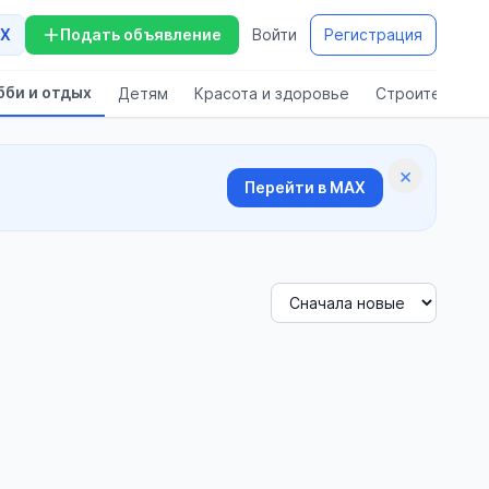
X
Подать объявление
Войти
Регистрация
бби и отдых
Детям
Красота и здоровье
Строительств
×
Перейти в MAX