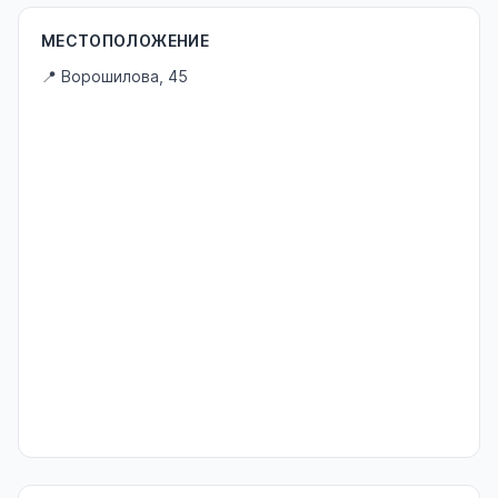
МЕСТОПОЛОЖЕНИЕ
📍 Ворошилова, 45
Не удалось загрузить Яндекс.Карты. Проверьте API-ключ и
ограничения домена.