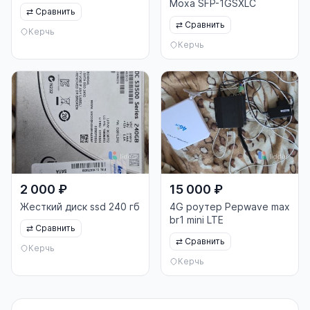
Moxa SFP-1GSXLC
⇄
Сравнить
⇄
Сравнить
Керчь
Керчь
2 000 ₽
15 000 ₽
Жесткий диск ssd 240 гб
4G роутер Pepwave max
br1 mini LTE
⇄
Сравнить
⇄
Сравнить
Керчь
Керчь