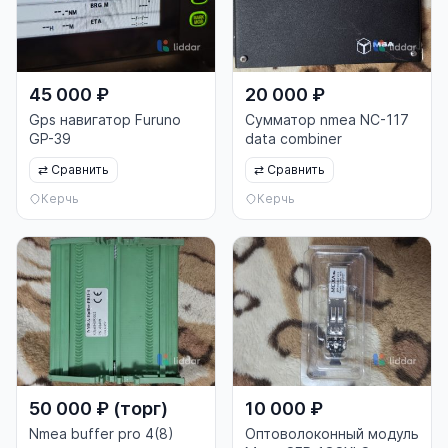
45 000 ₽
20 000 ₽
Gps навигатор Furuno
Сумматор nmea NC-117
GP-39
data combiner
⇄
Сравнить
⇄
Сравнить
Керчь
Керчь
50 000 ₽ (торг)
10 000 ₽
Nmea buffer pro 4(8)
Оптоволоконный модуль