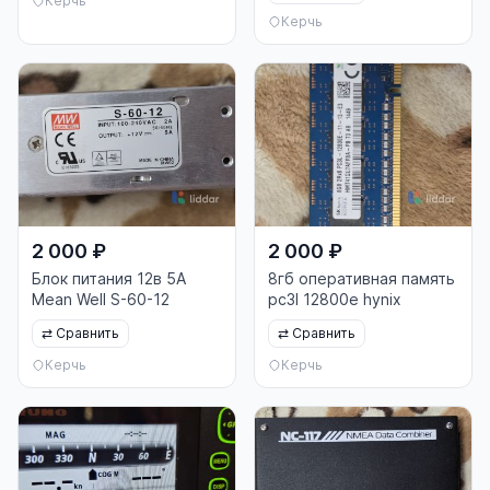
Керчь
Керчь
2 000 ₽
2 000 ₽
Блок питания 12в 5А
8гб оперативная память
Mean Well S-60-12
pc3l 12800e hynix
⇄
Сравнить
⇄
Сравнить
Керчь
Керчь