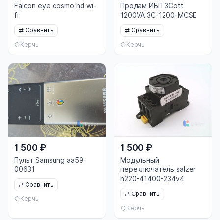
Falcon eye cosmo hd wi-
Продам ИБП 3Cott
fi
1200VA 3C-1200-MCSE
⇄
Сравнить
⇄
Сравнить
Керчь
Керчь
1 500 ₽
1 500 ₽
Пульт Samsung aa59-
Модульный
00631
переключатель salzer
h220-41400-234v4
⇄
Сравнить
⇄
Сравнить
Керчь
Керчь