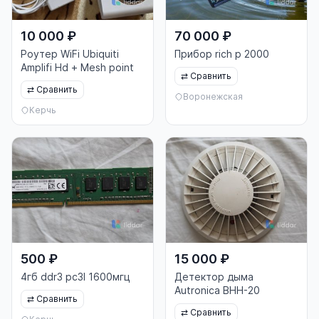
10 000 ₽
70 000 ₽
Роутер WiFi Ubiquiti
Прибор rich p 2000
Amplifi Hd + Mesh point
⇄
Сравнить
⇄
Сравнить
Воронежская
Керчь
500 ₽
15 000 ₽
4гб ddr3 pc3l 1600мгц
Детектор дыма
Autronica BHH-20
⇄
Сравнить
⇄
Сравнить