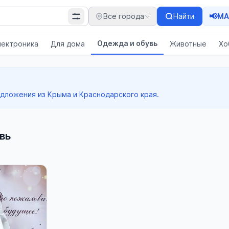
📢
Все города
Найти
MA
Одежда и обувь
лектроника
Для дома
Животные
Хо
едложения из Крыма и Краснодарского края.
вь