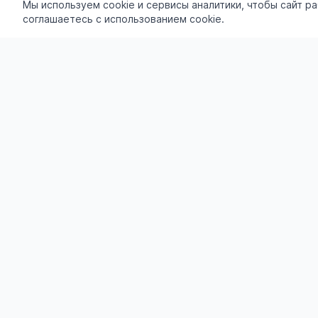
Мы используем cookie и сервисы аналитики, чтобы сайт р
соглашаетесь с использованием cookie.
Разделы
Все объяв
🎁 Акции
Доска бесплатных объявлений
Подать об
admin@liddar.ru
Избранное
О недвижи
Подать объявление