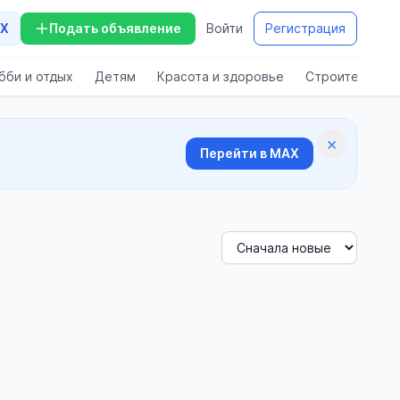
X
Подать объявление
Войти
Регистрация
бби и отдых
Детям
Красота и здоровье
Строительств
×
Перейти в MAX