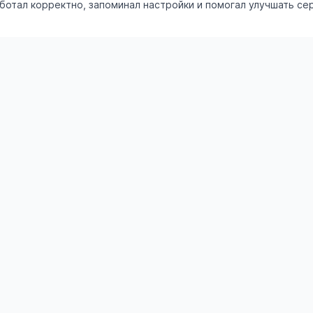
аботал корректно, запоминал настройки и помогал улучшать се
Категории
ления
Транспорт
Недвижимость
ъявление
Работа
Услуги
мости
Электроника