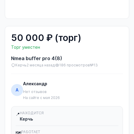
Не удалось загрузить Яндекс.Карты. Проверьте API-ключ и
ограничения домена.
50 000 ₽ (торг)
Торг уместен
Nmea buffer pro 4(8)
Керчь
2 месяца назад
186 просмотров
№13
Александр
А
Нет отзывов
На сайте с мая 2026
НАХОДИТСЯ
📍
Керчь
РАБОТАЕТ
🗺️