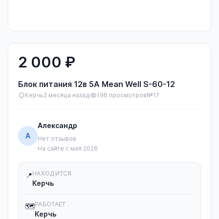
Не удалось загрузить Яндекс.Карты. Проверьте API-ключ и
ограничения домена.
2 000 ₽
Блок питания 12в 5А Mean Well S-60-12
Керчь
2 месяца назад
196 просмотров
№17
Александр
А
Нет отзывов
На сайте с мая 2026
НАХОДИТСЯ
📍
Керчь
РАБОТАЕТ
🗺️
Керчь