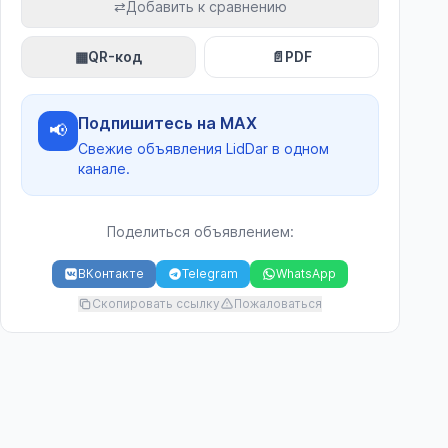
⇄
Добавить к сравнению
▦
QR-код
📄
PDF
Подпишитесь на MAX
📢
Свежие объявления LidDar в одном
канале.
Поделиться объявлением:
ВКонтакте
Telegram
WhatsApp
Скопировать ссылку
Пожаловаться