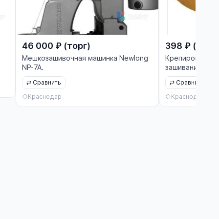
46 000 ₽ (торг)
398 ₽ (торг
Мешкозашивочная машинка Newlong
Крепированная
NP-7A.
зашивания бум
⇄
Сравнить
⇄
Сравнить
Краснодар
Краснодар