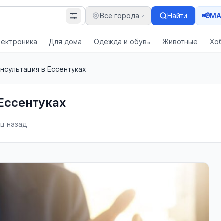
📢
Все города
Найти
MA
лектроника
Для дома
Одежда и обувь
Животные
Хо
нсультация в Ессентуках
Ессентуках
яц назад