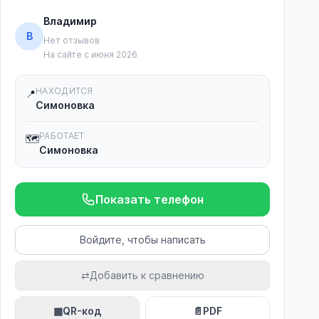
Владимир
В
Нет отзывов
На сайте с июня 2026
НАХОДИТСЯ
📍
Симоновка
РАБОТАЕТ
🗺️
Симоновка
Показать телефон
Войдите, чтобы написать
⇄
Добавить к сравнению
▦
QR-код
📄
PDF