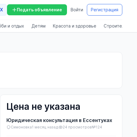
X
Подать объявление
Войти
Регистрация
бби и отдых
Детям
Красота и здоровье
Строительство
Цена не указана
Юридическая консультация в Ессентуках
Симоновка
1 месяц назад
24 просмотров
№124