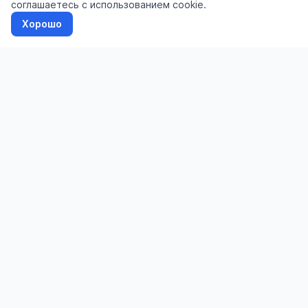
соглашаетесь с использованием cookie.
Хорошо
Доска бесплатных объявлений
admin@liddar.ru
Подать объявление
📢
Канал в MAX