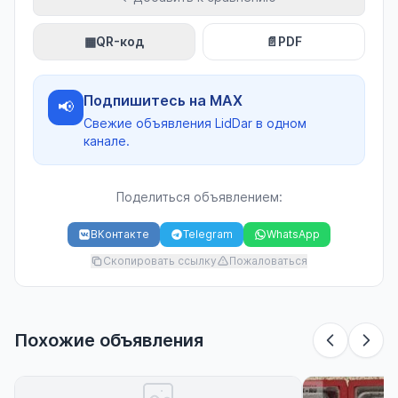
▦
QR-код
📄
PDF
Подпишитесь на MAX
📢
Свежие объявления LidDar в одном
канале.
Поделиться объявлением:
ВКонтакте
Telegram
WhatsApp
Скопировать ссылку
Пожаловаться
Похожие объявления