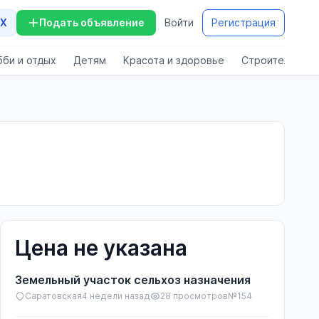
X
Подать объявление
Войти
Регистрация
бби и отдых
Детям
Красота и здоровье
Строительство
Цена не указана
Земельный участок сельхоз назначения
Саратовская
4 недели назад
28 просмотров
№154