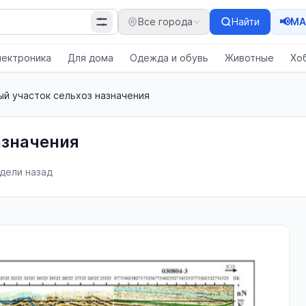
📢
Все города
Найти
MA
лектроника
Для дома
Одежда и обувь
Животные
Хо
й участок сельхоз назначения
азначения
дели назад