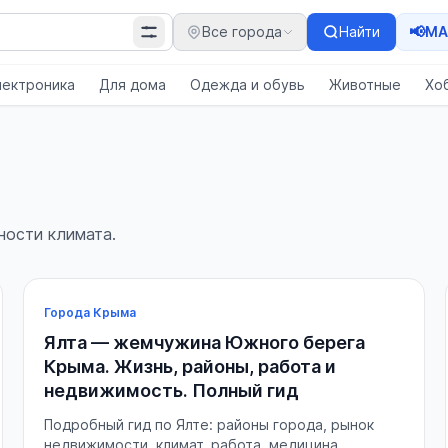
📢
Все города
Найти
MA
лектроника
Для дома
Одежда и обувь
Животные
Хо
ности климата.
Города Крыма
Ялта — жемчужина Южного берега
Крыма. Жизнь, районы, работа и
недвижимость. Полный гид
Подробный гид по Ялте: районы города, рынок
недвижимости, климат, работа, медицина,