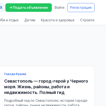
X
Подать объявление
Войти
Регистрация
бби и отдых
Детям
Красота и здоровье
Строительство
Города Крыма
Севастополь — город-герой у Черного
моря. Жизнь, районы, работа и
недвижимость. Полный гид
Подробный гид по Севастополю: история города-
героя, районы, рынок недвижимости, работа,