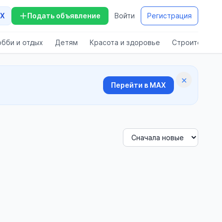
X
Подать объявление
Войти
Регистрация
обби и отдых
Детям
Красота и здоровье
Строительств
×
Перейти в MAX