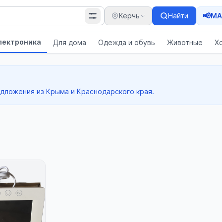
📢
Керчь
Найти
MA
лектроника
Для дома
Одежда и обувь
Животные
Х
едложения из Крыма и Краснодарского края.