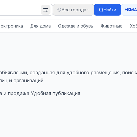
📢
Все города
Найти
MA
лектроника
Для дома
Одежда и обувь
Животные
Хо
 объявлений, созданная для удобного размещения, поиск
иц и организаций.
а и продажа
Удобная публикация