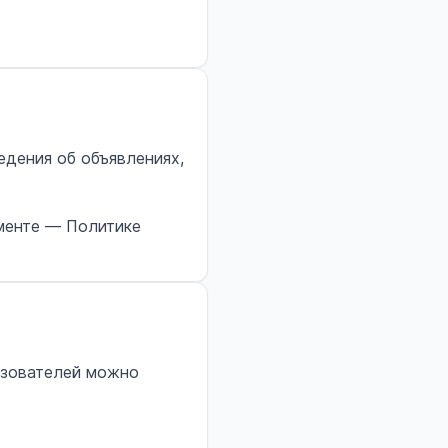
едения об объявлениях,
менте — Политике
ьзователей можно