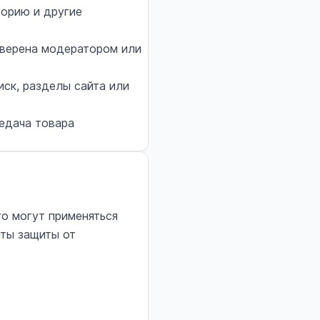
горию и другие
верена модератором или
иск, разделы сайта или
редача товара
го могут применяться
нты защиты от