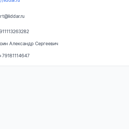
//liddar.ru
rt@liddar.ru
911113263282
Соин Александр Сергеевич
+79181114647