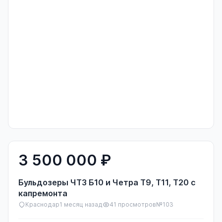
Не удалось загрузить Яндекс.Карты. Проверьте API-ключ и
ограничения домена.
3 500 000 ₽
Бульдозеры ЧТЗ Б10 и Четра Т9, Т11, Т20 с
капремонта
Краснодар
1 месяц назад
41 просмотров
№103