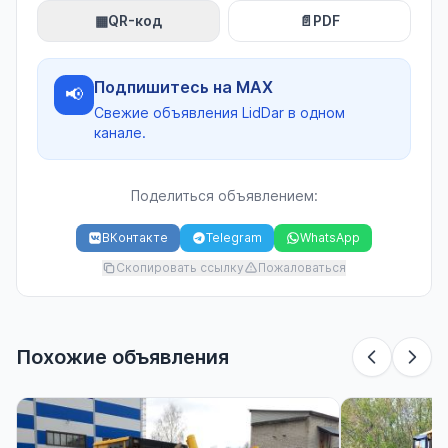
▦
QR-код
📄
PDF
Подпишитесь на MAX
📢
Свежие объявления LidDar в одном
канале.
Поделиться объявлением:
ВКонтакте
Telegram
WhatsApp
Скопировать ссылку
Пожаловаться
Похожие объявления