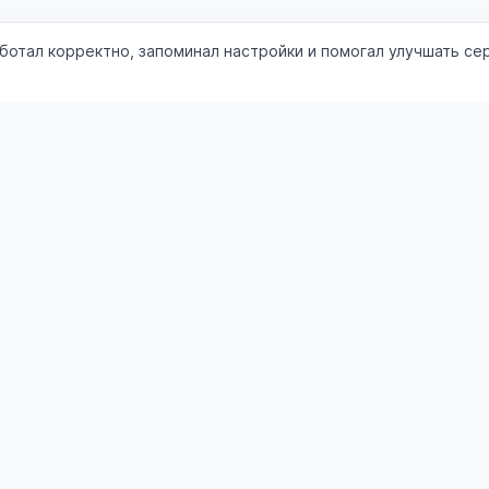
аботал корректно, запоминал настройки и помогал улучшать се
Категории
ления
Транспорт
Недвижимость
ъявление
Работа
Услуги