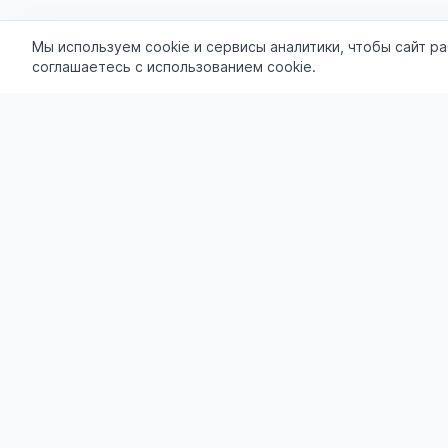
Мы используем cookie и сервисы аналитики, чтобы сайт р
соглашаетесь с использованием cookie.
Разделы
Все объяв
🎁 Акции
Доска бесплатных объявлений
Подать об
admin@liddar.ru
Избранное