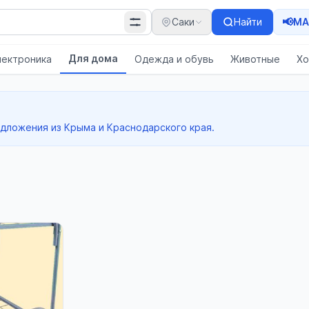
📢
Саки
Найти
MA
Для дома
лектроника
Одежда и обувь
Животные
Хо
едложения из Крыма и Краснодарского края.