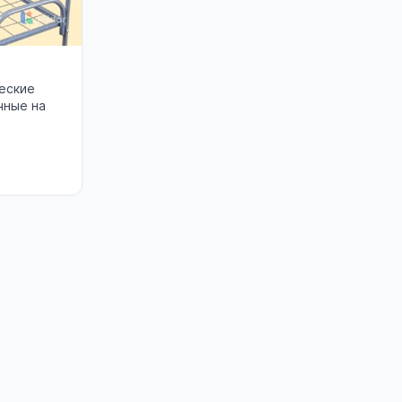
еские
чные на