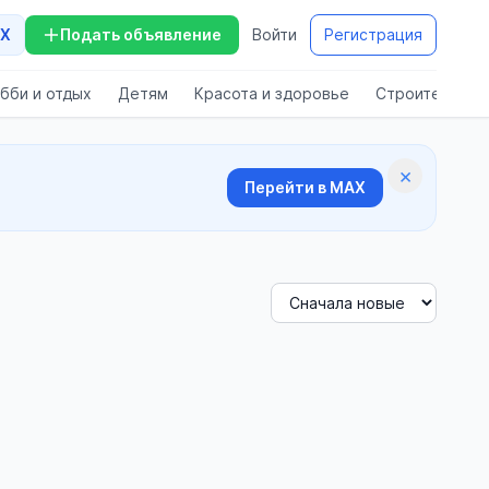
X
Подать объявление
Войти
Регистрация
бби и отдых
Детям
Красота и здоровье
Строительств
×
Перейти в MAX