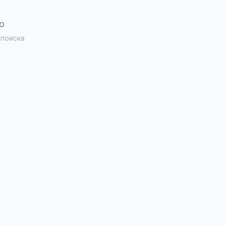
о
 поиска