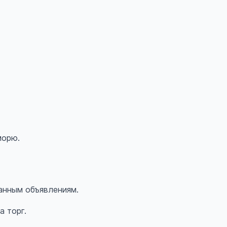
морю.
анным объявлениям.
а торг.