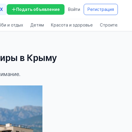
X
Подать объявление
Войти
Регистрация
бби и отдых
Детям
Красота и здоровье
Строительство
тиры в Крыму
нимание.