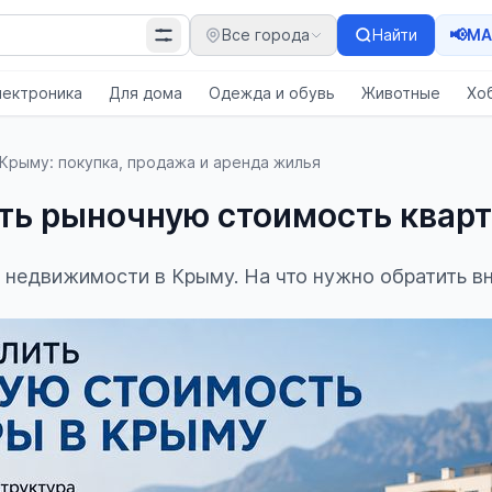
📢
Все города
Найти
MA
лектроника
Для дома
Одежда и обувь
Животные
Хо
Крыму: покупка, продажа и аренда жилья
ть рыночную стоимость квар
 недвижимости в Крыму. На что нужно обратить в