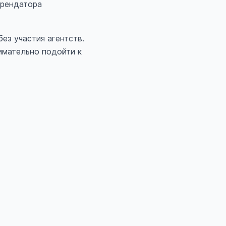
арендатора
ез участия агентств.
имательно подойти к