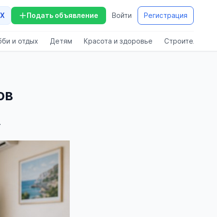
X
Подать объявление
Войти
Регистрация
бби и отдых
Детям
Красота и здоровье
Строительство
ов
.