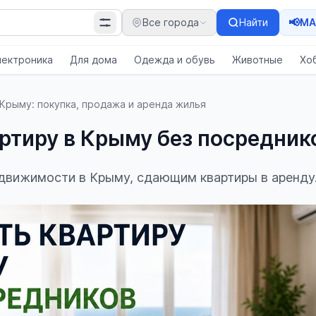
📢
Все города
Найти
MA
лектроника
Для дома
Одежда и обувь
Животные
Хо
Крыму: покупка, продажа и аренда жилья
артиру в Крыму без посредник
движимости в Крыму, сдающим квартиры в аренду